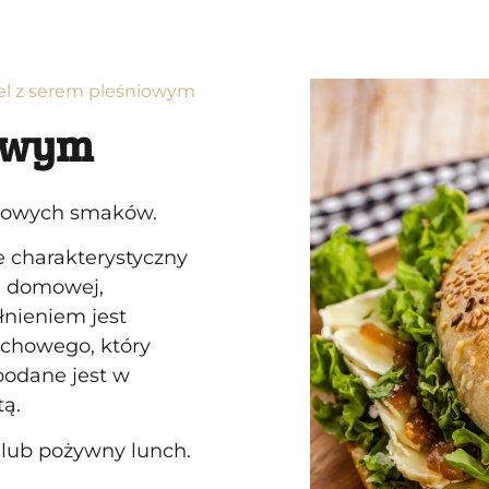
el z serem pleśniowym
iowym
erowych smaków.
e charakterystyczny
ą domowej,
nieniem jest
echowego, który
podane jest w
tą.
 lub pożywny lunch.