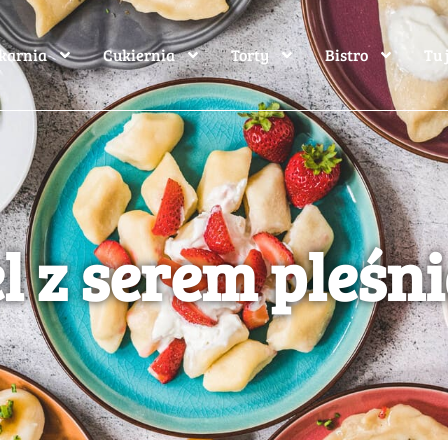
karnia
Cukiernia
Torty
Bistro
Tu 
el z serem pleś